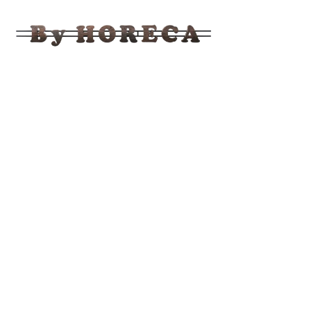
BY
HORECA
Ahşap,
Bahçe,
Mobilya
Fabrika
Satış
Mağazası