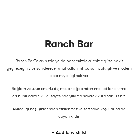
Ranch Bar
Ranch Bar,Terasınızda ya da bahçenizde ailenizle güzel vakit
geçireceğiniz ve son derece rahat kullanımlı bu salıncak, şık ve modern
tasarımıyla ilgi çekiyor.
Sağlam ve uzun ömürlü dış mekan ağacından imal edilen oturma
grubunu dayanıklılığı sayesinde yıllarca severek kullanabilirsiniz.
Ayrıca, güneş ışınlarından etkilenmez ve sert hava koşullarına da
dayanıklıdır.
Add to wishlist