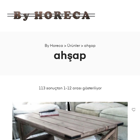
BY
HORECA
Ahşap,
Bahçe,
Mobilya
By Horeca
>
Ürünler
>
ahşap
Fabrika
ahşap
Satış
Mağazası
113 sonuçtan 1-12 arası gösteriliyor