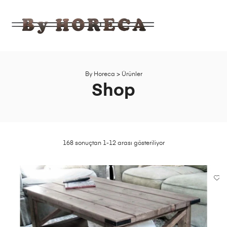
BY
HORECA
Ahşap,
Bahçe,
Mobilya
By Horeca
>
Ürünler
Fabrika
Shop
Satış
Mağazası
168 sonuçtan 1-12 arası gösteriliyor