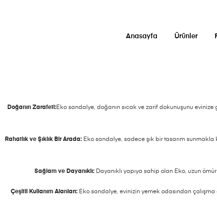
Anasayfa
Ürünler
Doğanın Zarafeti:
Eko sandalye, doğanın sıcak ve zarif dokunuşunu evinize get
Rahatlık ve Şıklık Bir Arada:
Eko sandalye, sadece şık bir tasarım sunmakla k
Sağlam ve Dayanıklı:
Dayanıklı yapıya sahip olan Eko, uzun ömürl
Çeşitli Kullanım Alanları:
Eko sandalye, evinizin yemek odasından çalışma oda