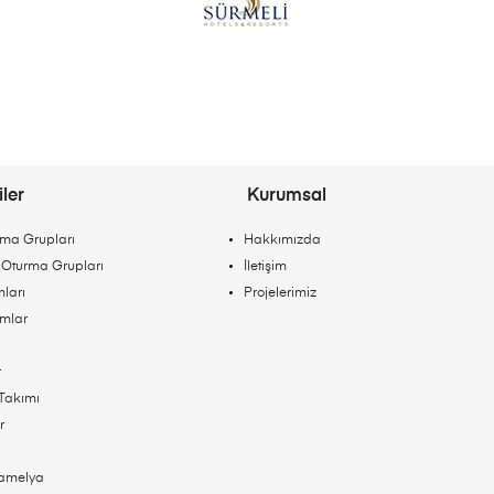
ler
Kurumsal
ma Grupları
Hakkımızda
Oturma Grupları
İletişim
ları
Projelerimiz
ımlar
r
Takımı
r
amelya