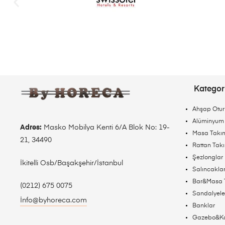
Kategori
Ahşap Otur
Alüminyum 
Adres:
Masko Mobilya Kenti 6/A Blok No: 19-
Masa Takım
21, 34490
Rattan Tak
Şezlonglar
İkitelli Osb/Başakşehir/İstanbul
Salıncakla
Bar&Masa 
(0212) 675 0075
Sandalyele
İnfo@byhoreca.com
Banklar
Gazebo&K