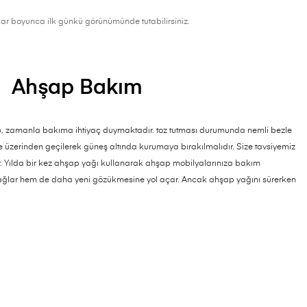
ıllar boyunca ilk günkü görünümünde tutabilirsiniz.
Ahşap Bakım
ap, zamanla bakıma ihtiyaç duymaktadır. toz tutması durumunda nemli bezle
le üzerinden geçilerek güneş altında kurumaya bırakılmalıdır. Size tavsiyemiz
. Yılda bir kez ahşap yağı kullanarak ahşap mobilyalarınıza bakım
ğlar hem de daha yeni gözükmesine yol açar. Ancak ahşap yağını sürerken