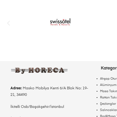
Kategori
Ahşap Otur
Alüminyum 
Adres:
Masko Mobilya Kenti 6/A Blok No: 19-
Masa Takım
21, 34490
Rattan Tak
Şezlonglar
İkitelli Osb/Başakşehir/İstanbul
Salıncakla
Bar&Masa 