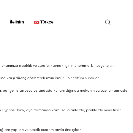
İletişim
Türkçe
 mekanınıza sıcaklık ve zarafet katmak için mükemmel bir seçenektir.
na karşı direnç göstererek uzun ömürlü bir çözüm sunarlar.
r, bahçe, teras veya verandada kullanıldığında mekanınıza özel bir atmosfer
n Hypnos Bank, aynı zamanda kamusal alanlarda, parklarda veya ticari
lam yapıları ve estetik tasarımlarıyla öne çıkar.