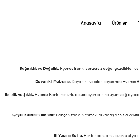
Anasayfa
Ürünler
Bağışıklık ve Doğallık:
Hypnos Bank, benzersiz doğal güzellikleri ve 
Dayanıklı Malzeme:
Dayanıklı yapıları sayesinde Hypnos Ba
Estetik ve Şıklık:
Hypnos Bank, her türlü dekorasyon tarzına uyum sağlayacak 
Çeşitli Kullanım Alanları:
Bahçenizde dinlenmek, arkadaşlarınızla keyif
El Yapımı Kalite:
Her bir bankamız özenle el yapım