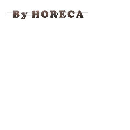
BY
HORECA
Ahşap,
Bahçe,
Mobilya
Fabrika
Satış
Mağazası