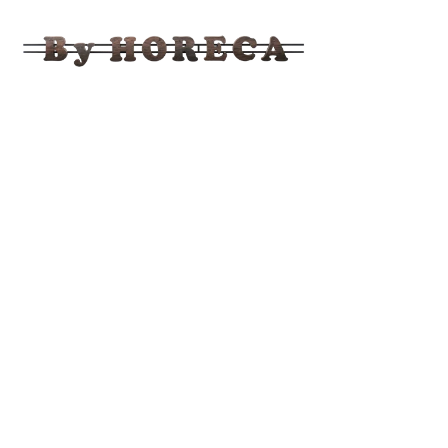
BY
HORECA
Ahşap,
Bahçe,
Mobilya
Fabrika
Satış
Mağazası