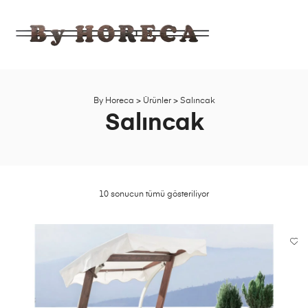
BY
HORECA
Ahşap,
Bahçe,
Mobilya
By Horeca
>
Ürünler
>
Salıncak
Fabrika
Salıncak
Satış
Mağazası
10 sonucun tümü gösteriliyor