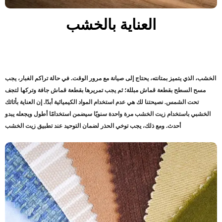
العناية بالخشب
الخشب، الذي يتميز بمتانته، يحتاج إلى صيانة مع مرور الوقت. في حالة تراكم الغبار، يجب
مسح السطح بقطعة قماش مبللة؛ ثم يجب تمريرها بقطعة قماش جافة وتركها لتجف
تحت الشمس. نصيحتنا لك هي عدم استخدام المواد الكيميائية أبدًا. إن العناية بأثاثك
الخشبي باستخدام زيت الخشب مرة واحدة سنويًا سيضمن استخدامًا أطول ويجعله يبدو
أحدث. ومع ذلك، يجب توخي الحذر لضمان التوحيد عند تطبيق زيت الخشب