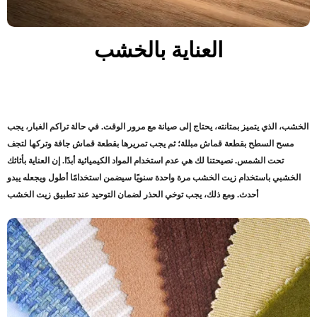
العناية بالخشب
الخشب، الذي يتميز بمتانته، يحتاج إلى صيانة مع مرور الوقت. في حالة تراكم الغبار، يجب
مسح السطح بقطعة قماش مبللة؛ ثم يجب تمريرها بقطعة قماش جافة وتركها لتجف
تحت الشمس. نصيحتنا لك هي عدم استخدام المواد الكيميائية أبدًا. إن العناية بأثاثك
الخشبي باستخدام زيت الخشب مرة واحدة سنويًا سيضمن استخدامًا أطول ويجعله يبدو
أحدث. ومع ذلك، يجب توخي الحذر لضمان التوحيد عند تطبيق زيت الخشب