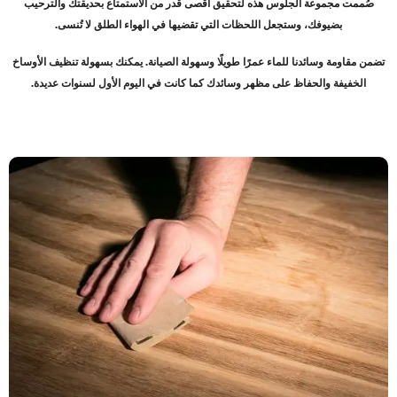
صُممت مجموعة الجلوس هذه لتحقيق أقصى قدر من الاستمتاع بحديقتك والترحيب
بضيوفك، وستجعل اللحظات التي تقضيها في الهواء الطلق لا تُنسى.
تضمن مقاومة وسائدنا للماء عمرًا طويلًا وسهولة الصيانة. يمكنك بسهولة تنظيف الأوساخ
الخفيفة والحفاظ على مظهر وسائدك كما كانت في اليوم الأول لسنوات عديدة.