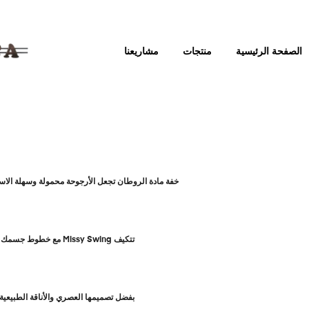
الصفحة الرئيسية
منتجات
مشاريعنا
خفة مادة الروطان تجعل الأرجوحة محمولة وسهلة الاستخدام.
تتكيف Missy Swing مع خطوط جسمك بفضل تصميمها المريح للجلوس. توفر هذه الميزة أقصى قدر من الراحة خلال فترات الجلوس الطويلة وتساعدك على الابتعاد عن التوتر.
بفضل تصميمها العصري والأناقة الطبيعي