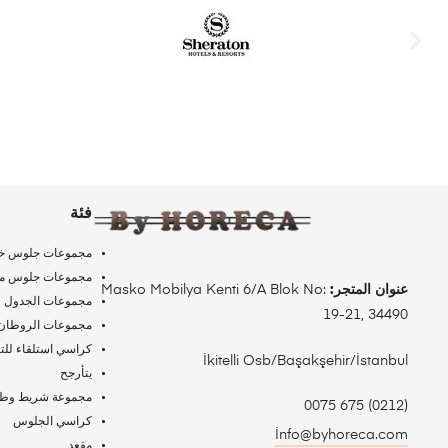
فئة
مجموعات جلوس خ
مجموعات جلوس من 
عنوان المتجر:
Masko Mobilya Kenti 6/A Blok No:
مجموعات الجدول
19-21, 34490
مجموعات الروطان
كراسي استلقاء ل
İkitelli Osb/Başakşehir/İstanbul
يتأرجح
مجموعة شريط وطا
(0212) 675 0075
كراسي الجلوس
İnfo@byhoreca.com
مقعد