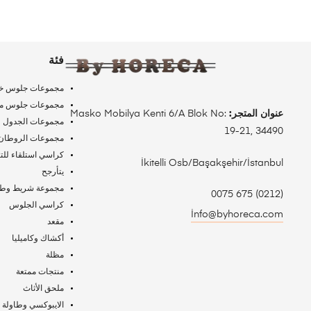
فئة
مجموعات جلوس خ
مجموعات جلوس من 
عنوان المتجر:
Masko Mobilya Kenti 6/A Blok No:
مجموعات الجدول
19-21, 34490
مجموعات الروطان
كراسي استلقاء ل
İkitelli Osb/Başakşehir/İstanbul
يتأرجح
مجموعة شريط وطا
(0212) 675 0075
كراسي الجلوس
İnfo@byhoreca.com
مقعد
أكشاك وكاميليا
مظلة
منتجات ممتعة
ملحق الأثاث
الايبوكسي وطاولة 