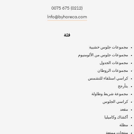
(0212) 675 0075
İnfo@byhoreca.com
فئة
مجموعات جلوس خشبية
مجموعات جلوس من الألومنيوم
مجموعات الجدول
مجموعات الروطان
كراسي استلقاء للتشمس
يتأرجح
مجموعة شريط وطاولة
كراسي الجلوس
مقعد
أكشاك وكاميليا
مظلة
منتجات ممتعة